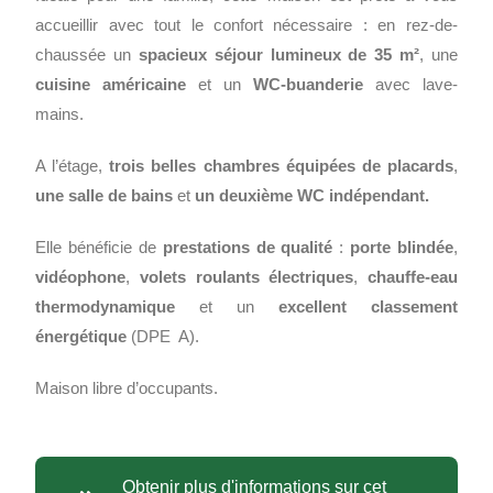
accueillir avec tout le confort nécessaire : en rez-de-
chaussée un
spacieux séjour lumineux de 35 m²
, une
cuisine américaine
et un
WC-buanderie
avec lave-
mains.
A l’étage,
trois belles chambres équipées de placards
,
une salle de bains
et
un deuxième WC indépendant.
Elle bénéficie de
prestations de qualité
:
porte blindée
,
vidéophone
,
volets roulants électriques
,
chauffe-eau
thermodynamique
et un
excellent classement
énergétique
(DPE A).
Maison libre d’occupants.
Obtenir plus d'informations sur cet