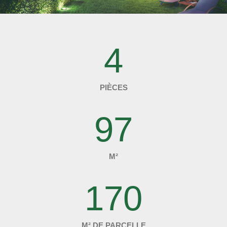
4
PIÈCES
97
M²
170
M² DE PARCELLE