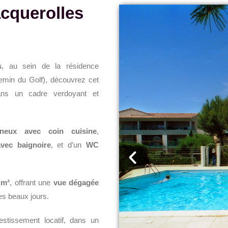
acquerolles
s
, au sein de la résidence
min du Golf), découvrez cet
ans un cadre verdoyant et
ineux avec coin cuisine
,
avec baignoire
, et d’un
WC
 m²
, offrant une
vue dégagée
des beaux jours.
estissement locatif, dans un