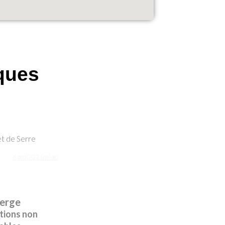
ques
et de Serre
KgéqCO2 / m².an
ierge
ions non