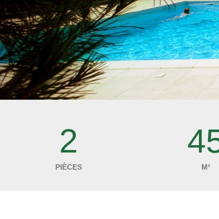
2
4
PIÈCES
M²