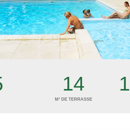
5
14
1
M² DE TERRASSE